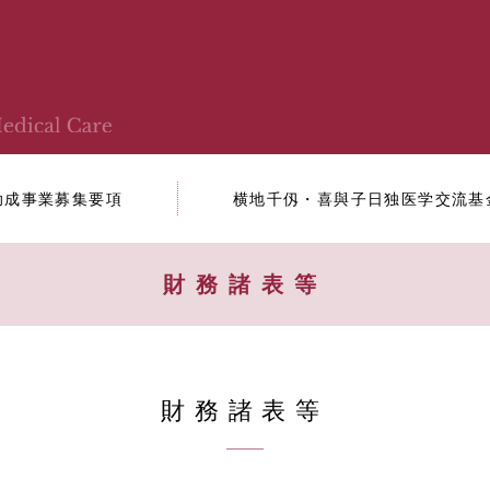
助成事業募集要項
横地千仭・喜與子日独医学交流基
財務諸表等
財務諸表等